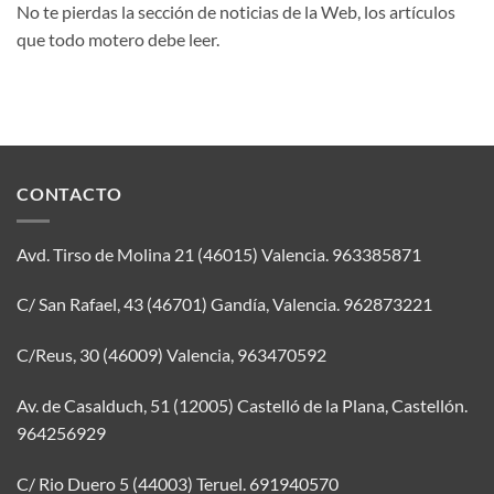
No te pierdas la sección de noticias de la Web, los artículos
que todo motero debe leer.
CONTACTO
Avd. Tirso de Molina 21 (46015) Valencia.
963385871
C/ San Rafael, 43 (46701) Gandía, Valencia.
962873221
C/Reus, 30 (46009) Valencia,
963470592
Av. de Casalduch, 51 (12005) Castelló de la Plana, Castellón.
964256929
C/ Rio Duero 5 (44003) Teruel.
691940570