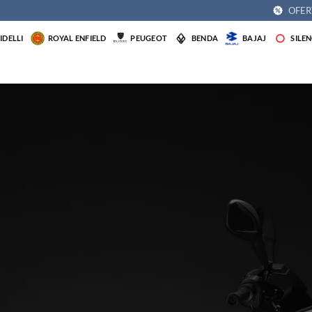
OFER
DELLI
ROYAL ENFIELD
PEUGEOT
BENDA
BAJAJ
SILE