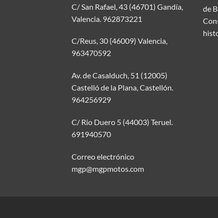
C/ San Rafael, 43 (46701) Gandía,
de B
Valencia.
962873221
Cons
hist
C/Reus, 30 (46009) Valencia,
963470592
Av. de Casalduch, 51 (12005)
Castelló de la Plana, Castellón.
964256929
C/ Rio Duero 5 (44003) Teruel.
691940570
Correo electrónico
mgp@mgpmotos.com