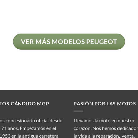
VER MÁS MODELOS PEUGEOT
TOS CÁNDIDO MGP
PASIÓN POR LAS MOTOS
s concesionario oficial desde
Llevamos la moto en nuestro
 71 años. Empezamos en el
corazón. Nos hemos dedicado
1953 en la antigua carretera
la vida a la reparación, venta,