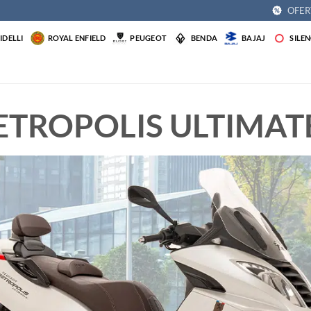
OFER
DELLI
ROYAL ENFIELD
PEUGEOT
BENDA
BAJAJ
SILE
ETROPOLIS ULTIMAT