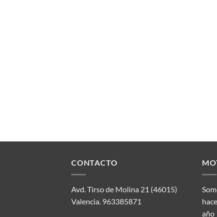
CONTACTO
MO
Avd. Tirso de Molina 21 (46015)
Somo
Valencia.
963385871
hace
año 