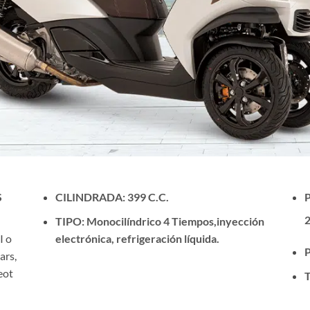
S
CILINDRADA: 399 C.C.
2
TIPO: Monocilíndrico 4 Tiempos,inyección
I o
electrónica, refrigeración líquida.
ars,
eot