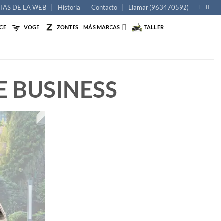
TAS DE LA WEB
Historia
Contacto
Llamar (963470592)
NCE
VOGE
ZONTES
MÁS MARCAS
TALLER
E BUSINESS