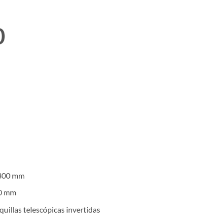
0
 300 mm
40 mm
uillas telescópicas invertidas