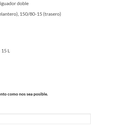
guador doble
lantero), 150/80-15 (trasero)
:
15 L
onto como nos sea posible.