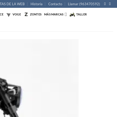
TAS DE LA WEB
Historia
Contacto
Llamar (963470592)
NCE
VOGE
ZONTES
MÁS MARCAS
TALLER