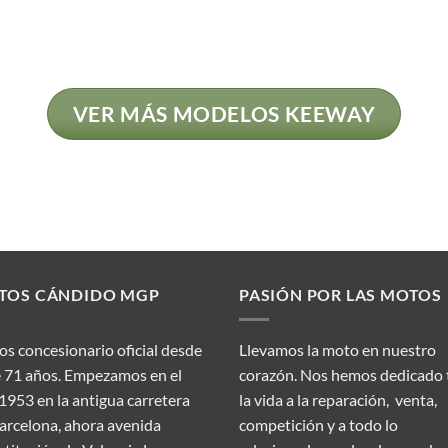
VER MÁS MODELOS KEEWAY
TOS CÁNDIDO MGP
PASIÓN POR LAS MOTOS
s concesionario oficial desde
Llevamos la moto en nuestro
 71 años. Empezamos en el
corazón. Nos hemos dedicado
1953 en la antigua carretera
la vida a la reparación, venta,
arcelona, ahora avenida
competición y a todo lo