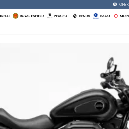
OFER
DELLI
ROYAL ENFIELD
PEUGEOT
BENDA
BAJAJ
SILE