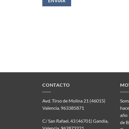
CONTACTO
MO
Avd. Tirso de Molina 21 (46015)
Somo
Valencia.
963385871
hace
año 
C/ San Rafael, 43 (46701) Gandía,
de B
Valencia.
962873221